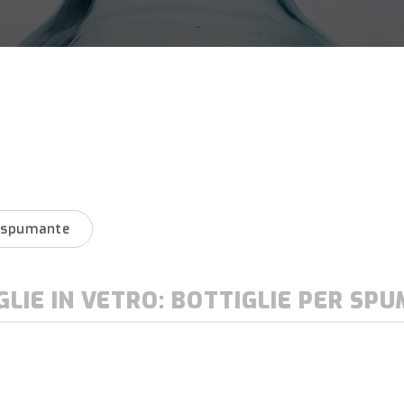
r spumante
GLIE IN VETRO: BOTTIGLIE PER SP