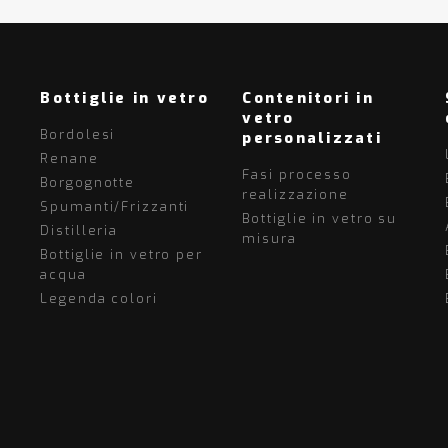
Bottiglie in vetro
Contenitori in
vetro
Bordolesi
personalizzati
Renane
Fasi processo
Borgognotte
realizzazione
Spumanti/Frizzanti
Bottiglie in vetro su
Distilleria
misura
Bottiglie in vetro per
acqua
Legenda colori