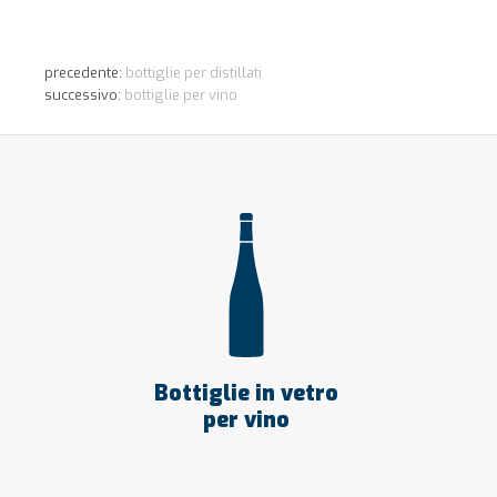
precedente:
bottiglie per distillati
successivo:
bottiglie per vino
Bottiglie in vetro
per vino