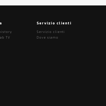
a
Servizio clienti
history
Servizio clienti
lab TV
Dove siamo