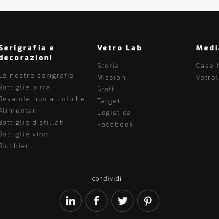
Serigrafia e
Vetro Lab
Medi
decorazioni
Storia
Case 
Le nostre serigrafie
Mission
Vetro
Bottiglie birra
Staff
Bevande non alcoliche
Target
Alimentari
Logistica
Bottiglie distillati
Facebook
Bottiglie vino
Bicchieri
condividi