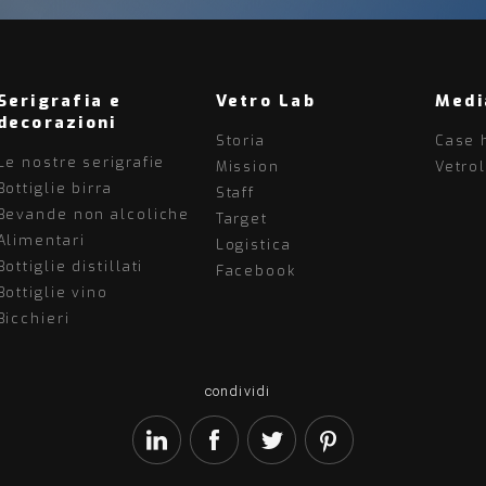
Serigrafia e
Vetro Lab
Medi
decorazioni
Storia
Case 
Le nostre serigrafie
Mission
Vetro
Bottiglie birra
Staff
Bevande non alcoliche
Target
Alimentari
Logistica
Bottiglie distillati
Facebook
Bottiglie vino
Bicchieri
condividi