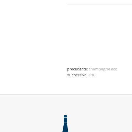
precedente:
champagne eco
successivo:
artù