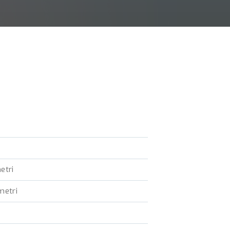
etri
metri