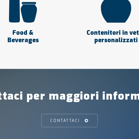
Food &
Contenitori in ve
Beverages
personalizzati
taci per maggiori infor
CONTATTACI