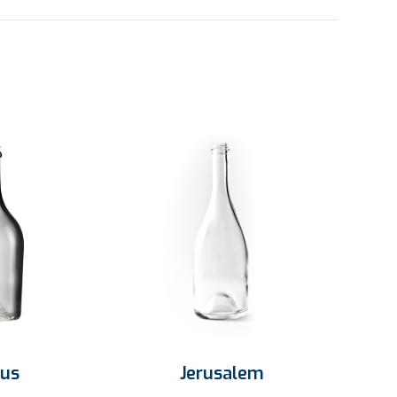
ius
Jerusalem