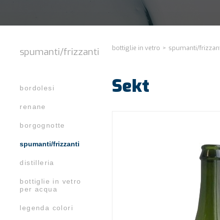
bottiglie in vetro
>
spumanti/frizzan
spumanti/frizzanti
Sekt
bordolesi
renane
borgognotte
spumanti/frizzanti
distilleria
bottiglie in vetro
per acqua
legenda colori