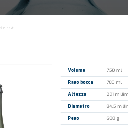
ti
>
sekt
Volume
750 ml
Raso bocca
780 ml
Altezza
291 millim
Diametro
84,5 milli
Peso
600 g