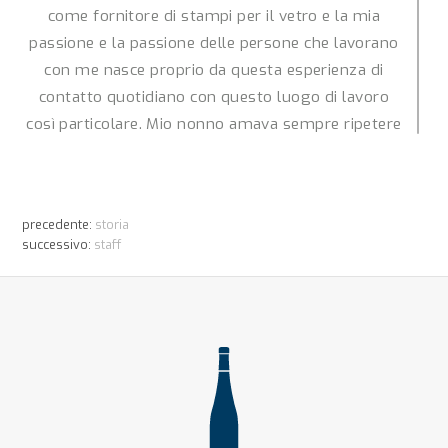
come fornitore di stampi per il vetro e la mia
passione e la passione delle persone che lavorano
con me nasce proprio da questa esperienza di
contatto quotidiano con questo luogo di lavoro
così particolare. Mio nonno amava sempre ripetere
una cosa: quando ti scotti con il vetro non guarisci
più, ed è proprio così, perché la meraviglia di
entrare a contatto con questo tipo di produzione
precedente:
storia
così affascinante non ti abbandona mai.
successivo:
staff
Vetro Lab nasce nel 2010 proprio dalla passione
delle persone che la compongono e che avevano
avuto la possibilità di crescere come esperienza
lavorativa all’interno delle vetrerie seppur con ruoli
e competenze diverse.
Marco Toselli, Responsabile commerciale Vetro