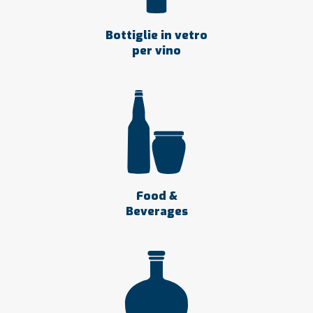
Lab
Vetro Lab per me è un’azienda che non ha solo
Bottiglie in vetro
per vino
l’obiettivo della vendita ma una fidelizzazione
massima del cliente.
Vetro Lab commercializza 20 milioni di contenitori
l’anno, suddivisi in un 60% contenitori standard e
un 40% contenitori speciali, personalizzati,
decorazioni, valore aggiunto. La clientela di nostro
riferimento spazia tra l’industria, alimentare,
conserviera, l’industria vinicola, al piccolo
Food &
produttore, al produttore che fa dell’eccellenza
Beverages
territoriale il valore aggiunto in tutto il mondo. Il
raggio d’azione, l’operatività della nostra azienda si
sviluppa capillarmente in un raggio di 100 km ma
nello stesso tempo ha una base importante
operativa a livello nazionale e internazionale, con