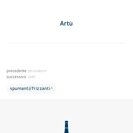
Artù
precedente:
jerusalem
successivo:
sekt
spumanti/frizzanti