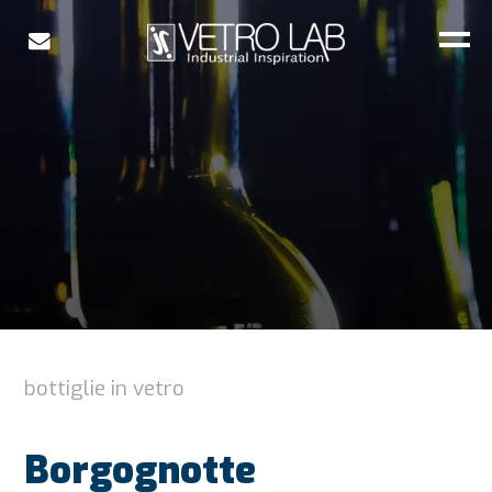
bottiglie in vetro
Borgognotte