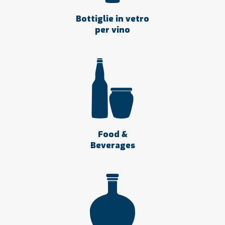
Bottiglie in vetro
per vino
Food &
Beverages