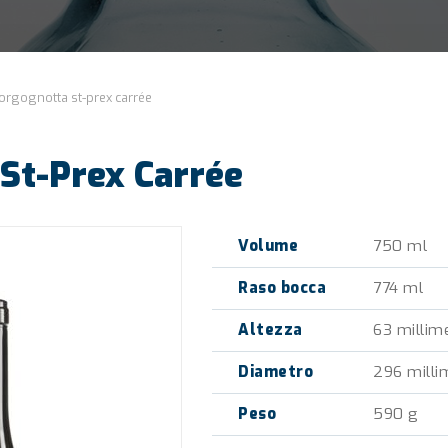
orgognotta st-prex carrée
St-Prex Carrée
Volume
750 ml
Raso bocca
774 ml
Altezza
63 millime
Diametro
296 milli
Peso
590 g