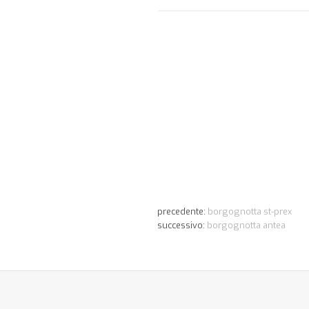
precedente:
borgognotta st-prex
successivo:
borgognotta antea