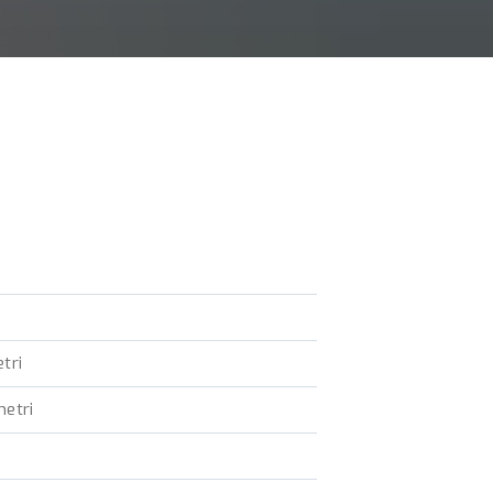
tri
metri