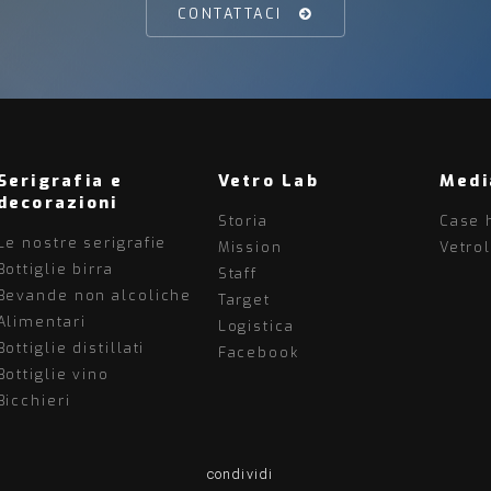
CONTATTACI
Serigrafia e
Vetro Lab
Medi
decorazioni
Storia
Case 
Le nostre serigrafie
Mission
Vetro
Bottiglie birra
Staff
Bevande non alcoliche
Target
Alimentari
Logistica
Bottiglie distillati
Facebook
Bottiglie vino
Bicchieri
condividi