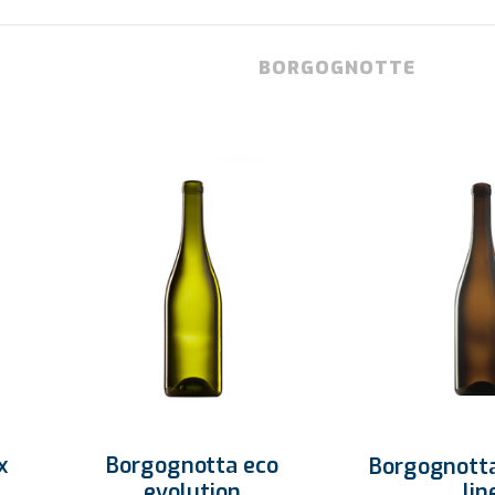
BORGOGNOTTE
x
Borgognotta eco
Borgognotta
evolution
lin