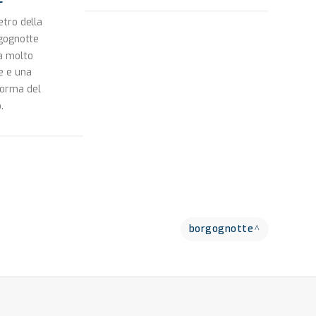
etro della
ognotte
a molto
e e una
forma del
.
borgognotte