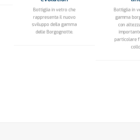
Bottiglia in vetro che
Bottiglia in v
rappresenta il nuovo
gamma borg
sviluppo della gamma
con altezz
delle Borgognotte.
important
particolare 
collo