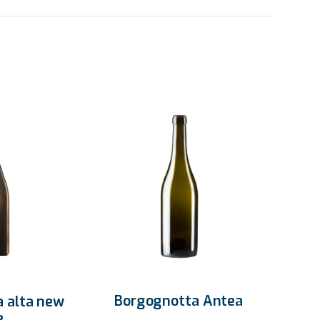
Borgognotta Antea
 alta new
e