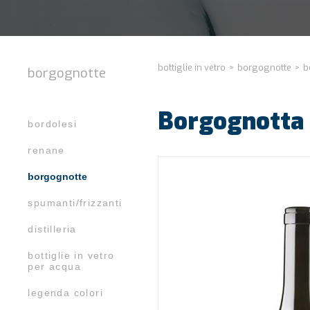
bottiglie in vetro
>
borgognotte
>
b
borgognotte
Borgognotta 
bordolesi
renane
borgognotte
spumanti/frizzanti
distilleria
bottiglie in vetro
per acqua
legenda colori