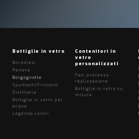
Bottiglie in vetro
Contenitori in
vetro
Bordolesi
personalizzati
Renane
Fasi processo
Borgognotte
realizzazione
Spumanti/Frizzanti
Bottiglie in vetro su
Distilleria
misura
Bottiglie in vetro per
acqua
Legenda colori