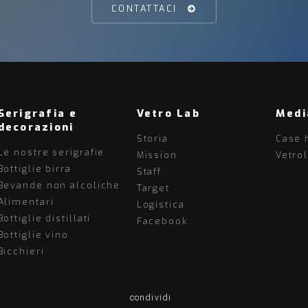
CONTATTACI
Serigrafia e
Vetro Lab
Medi
decorazioni
Storia
Case 
Le nostre serigrafie
Mission
Vetro
Bottiglie birra
Staff
Bevande non alcoliche
Target
Alimentari
Logistica
Bottiglie distillati
Facebook
Bottiglie vino
Bicchieri
condividi