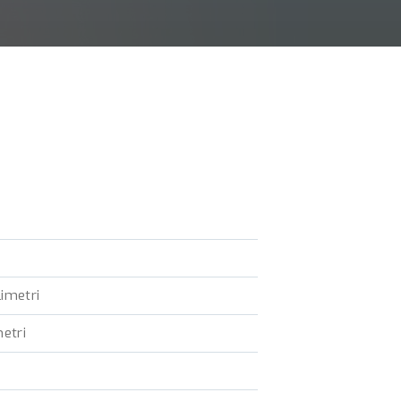
limetri
metri