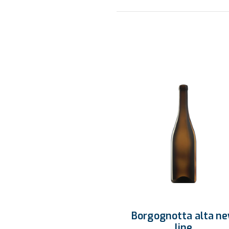
Borgognotta alta n
line