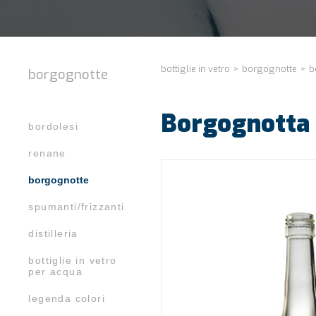
bottiglie in vetro
>
borgognotte
>
b
borgognotte
Borgognotta 
bordolesi
renane
borgognotte
spumanti/frizzanti
distilleria
bottiglie in vetro
per acqua
legenda colori