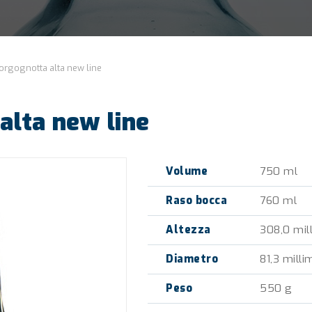
orgognotta alta new line
alta new line
Volume
750 ml
Raso bocca
760 ml
Altezza
308,0 mil
Diametro
81,3 milli
Peso
550 g