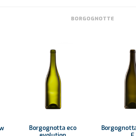
BORGOGNOTTE
Borgognotta
Borgognotta eco
ew
F
evolution