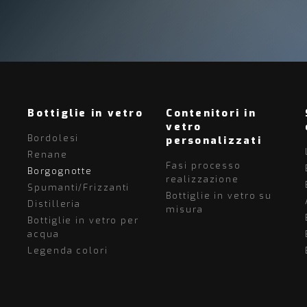
Bottiglie in vetro
Contenitori in
vetro
Bordolesi
personalizzati
Renane
Fasi processo
Borgognotte
realizzazione
Spumanti/Frizzanti
Bottiglie in vetro su
Distilleria
misura
Bottiglie in vetro per
acqua
Legenda colori