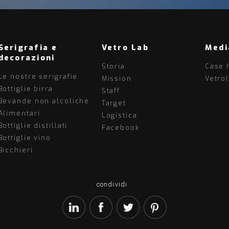
Serigrafia e
Vetro Lab
Medi
decorazioni
Storia
Case 
Le nostre serigrafie
Mission
Vetro
Bottiglie birra
Staff
Bevande non alcoliche
Target
Alimentari
Logistica
Bottiglie distillati
Facebook
Bottiglie vino
Bicchieri
condividi