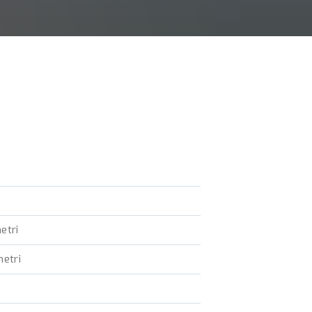
etri
metri