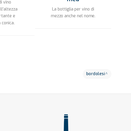
di vino
La bottiglia per vino di
ll'altezza
mezzo anche nel nome.
rtante e
 conica.
bordolesi