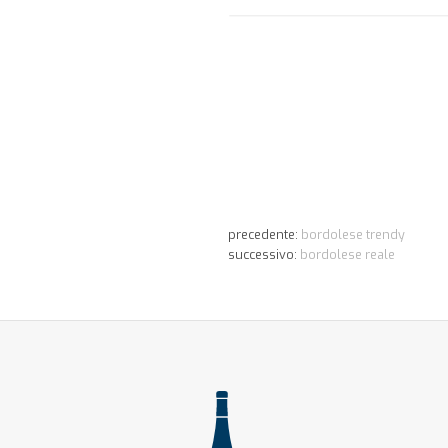
precedente:
bordolese trendy
successivo:
bordolese reale