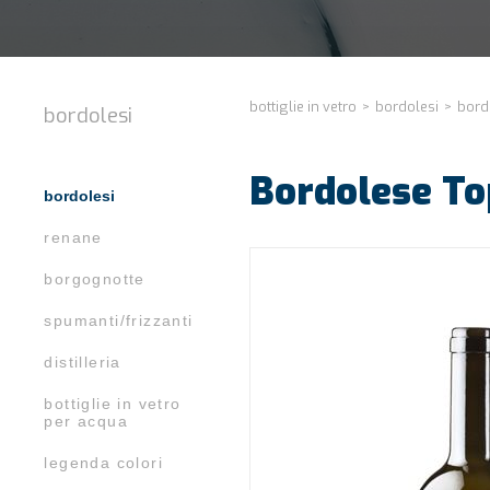
bottiglie in vetro
>
bordolesi
>
bord
bordolesi
Bordolese To
bordolesi
renane
borgognotte
spumanti/frizzanti
distilleria
bottiglie in vetro
per acqua
legenda colori